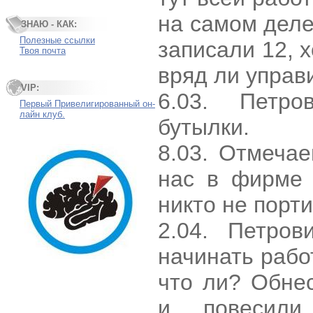
на самом деле 
ЗНАЮ - КАК:
Полезные ссылки
записали 12, х
Твоя почта
вряд ли управ
VIP:
6.03. Петр
Первый Привелигированный он-
лайн клуб.
бутылки.
8.03. Отмеча
нас в фирме 
никто не порти
2.04. Петров
начинать рабо
что ли? Обне
и повесили