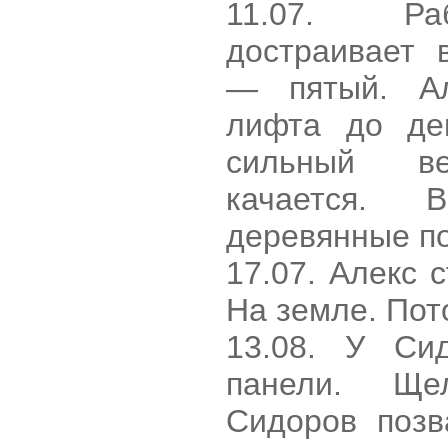
11.07. Ра
достраивает 
— пятый. Ал
лифта до дев
сильный ве
качается. 
деревянные по
17.07. Алекс 
Hа земле. Пот
13.08. У Си
панели. Ще
Сидоров позв