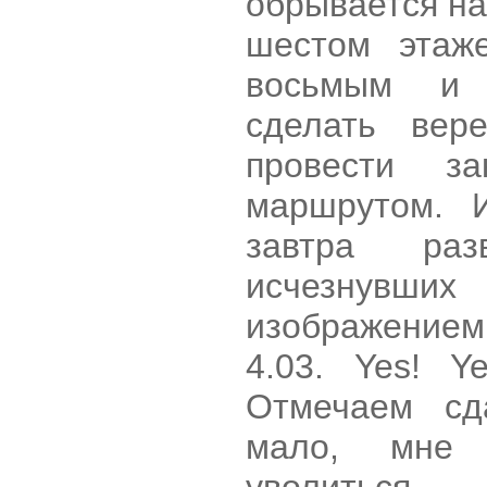
обрывается на
шестом этаж
восьмым и 
сделать вер
провести за
маршрутом.
завтра ра
исчезнувши
изображением 
4.03. Yes! Y
Отмечаем сд
мало, мне