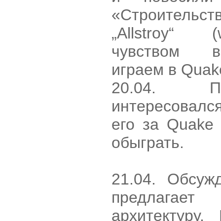
«Строительс
„Аllstroу“ (
чувством в
играем в Quak
20.04. Пр
интересовалс
его за Quake
обыграть.
21.04. Обсуж
предлагае
архитектуру.