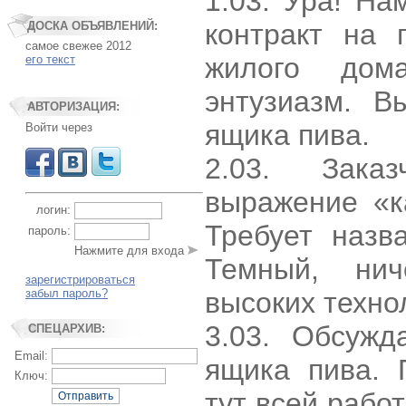
1.03. Ура! Н
контракт на 
ДОСКА ОБЪЯВЛЕНИЙ:
самое свежее 2012
жилого дом
его текст
энтузиазм. В
АВТОРИЗАЦИЯ:
ящика пива.
Войти через
2.03. Зака
выражение «ка
логин:
Требует назв
пароль:
Нажмите для входа
Темный, ни
зарегистрироваться
забыл пароль?
высоких техно
3.03. Обсужд
СПЕЦАРХИВ:
Email:
ящика пива. 
Ключ:
тут всей работ
Отправить