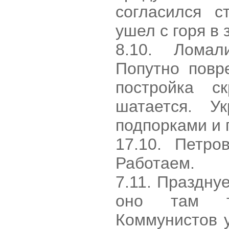
согласился с
ушел с горя в 
8.10. Ломал
Попутно повр
постройка с
шатается. У
подпорками и 
17.10. Петро
Работаем.
7.11. Праздну
оно там те
Коммунистов у