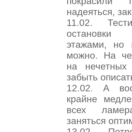
покрасили 
надеяться, зак
11.02. Тес
остановки 
этажами, но 
можно. Hа че
на нечетных
забыть описат
12.02. А во
крайне медле
всех ламер
заняться опти
13.02. Петр